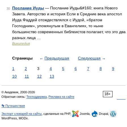
Послание Иуды
— Послание Иуды&#160; книга Нового
30
Завета. Авторство и история Если в Средние века апостол
Иуда Фаддей отождествлялся с Иудой, «братом
Господним», упомянутым в Евангелиях, то ныне
большинство современных библеистов полагает, что это два
разных лица …
Википедия
Страницы
←
Предыдущая
Следующая
→
1
2
3
4
5
6
7
8
9
10
11
12
13
© Академик, 2000-2026
18+
Обратная связь:
Техподдержка
,
Реклама на сайте
👣 Путешествия
Экспорт словарей на сайты
, сделанные на PHP,
Joomla,
Drupal,
WordPress, MODx.