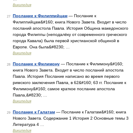
Википедия
Послание к Филиппийцам
— Послание к
27
Филиппийцам&#160; книга Нового Завета. Входит в число
посланий апостола Павла. История Община македонского
города Филиппы (неподалёку от современного греческого
города Кавала) была первой христианской общиной в
Европе. Она была&#8230; …
Википедия
Послание к Филимону
— Послание к Филимону&#160;
28
книга Нового Завета. Входит в число посланий апостола
Павла. История Послание написано во время первого
римского заключения Павла, в 62&#160; 63 гг. Послание к
Филимону&#160; самое краткое послание апостола
Павла,&#8230; …
Википедия
Послание к Галатам
— Послание к Галатам&#160; книга
29
Нового Завета. Содержание 1 История 2 Основные темы 3
Литература 4 …
Википедия