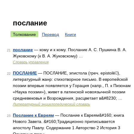
послание
Толкование
Перевод
Книги
послание
— кому и к кому. Послание А. С. Пушкина В. А.
21
Жуковскому (к В. А. Жуковскому) …
Словарь управления
ПОСЛАНИЕ
— ПОСЛАНИЕ, эпистола (греч. epistolē),
22
литературный жанр: стихотворное письмо. В европейской
поэзии впервые появляется у Горация (напр., П. к Пизонам
«Наука поэзии»), живет в латинской новоязычной поэзии
средневековья и Возрождения, расцветает в&#8230; …
Литературный энциклопедический словарь
Послание к Евреям
— Послание к Евреям&#160; книга
23
Нового Завета. &#160;Традиционно приписывается
апостолу Павлу. Содержание 1 Авторство 2 История 3