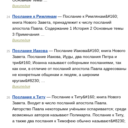
Основные темы …
Википедия
Послание к Римлянам
— Послание к Римлянам&#160;
24
книга Нового Завета, принадлежит к числу посланий
апостола Павла. Содержание 1 История 2 Основные темы
3 Примечания …
Википедия
Послание Иакова
— Послание Иакова&#160; книга Нового
25
Завета. Послание Иакова, Иуды, два послания Петра и
три&#160; Иоанна называют соборными посланиями, так
как они, в отличие от посланий апостола Павла адресованы
не конкретным общинам и людям, а широким
кругам&#8230; …
Википедия
Послание к Титу
— Послание к Титу&#160; книга Нового
26
Завета. Входит в число посланий апостола Павла.
Авторство Павла некоторыми учёными оспаривается; среди
возможных авторов называют Поликарпа. Послание к Титу,
а также два послания к Тимофею обычно называют&#8230;
…